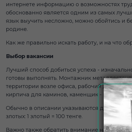
интернете информацию о возможностях труд
обоснованно является одним из самых лучши
язык выучить несложно, можно обойтись и без
родине.
Как же правильно искать работу, и на что о
Выбор вакансии
Лучший способ добиться успеха - изначально
готовы выполнять. Монтажник металлостекл
территории возле офиса, рабочий для уборк
кирпича для каминов, каменщик - вариантов 
Обычно в описании указываются детальные 
злотых: 1 злотый = 100 тенге.
Важно также обратить внимание на условия 