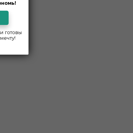
ономь!
и готовы
мечту!