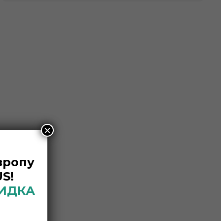
×
вропу
S!
КИДКА