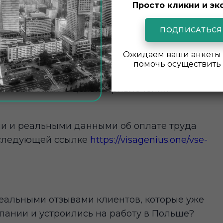
Просто кликни и эк
е за свой счет в комфортабельных
ры, в одной комнате размещаются 2-4
ПОДПИСАТЬСЯ
ожно размещение в общежитии семейного
Ожидаем ваши анкеты 
помочь осуществить 
те, которые реально предлагаются, а не
ибо веб-сайта с целью привлечения
и и реальными данными об оплате труда
 следующей ссылке
https://visagenius.one/vse-
реальными отзывами клиентов, которые уже
пании и устроились на работу в Польше?