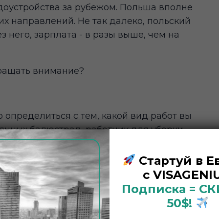
оустройства за рубежом. Польша вполне
х направлений. Не так далеко, польский
 него, зарплата - в разы выше, чем на
бращать внимание?
 определиться с тем, какой вид работ вы
янных балюстрад, работник для уборки
и госпиталя, специалист на производство
хватает.
Стартуй в Е
с VISAGENIU
условия. Размер зарплаты указывают в
Подписка = С
50$!
проживания и проезда к рабочему месту.