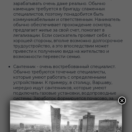
зарабатывать очень даже реально. Обычно
каменщик требуется в бригаду слаженных
специалистов, поэтому понадобится быть
коммуникабельным и ответственным. Наниматель
обычно обеспечивает прохождение осмотра,
предлагает жилье за свой счет, помогает в
легализации. Если соискатель проявит себя с
хорошей стороны, вполне возможно долгосрочное
трудоустройство, а это впоследствии может
привести к получению вида на жительство и
возможности перевести семью.
Сантехник - очень востребованный специалист.
Обычно требуются точечные специалисты,
которые умеют работать с определенными
устройствами. К примеру, в столицу, Варшаву,
нередко ищут сантехников, которые умеют
подключать газовые установки, водопроводные
системы. Заработок формируется почасово, за
×
один час вполне реально заработать 20 злотых.
Несмотря на то, что оплата почасовая, если
оформлен трудовой договор, то работник
получает фиксированную заработную плату.
Переработки оплачиваются дополнительно.