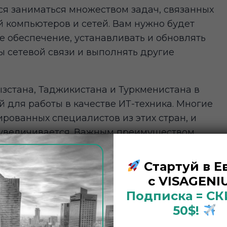
ся заниматься множеством задач, связанных
 компьютеров и сетей. Вам нужно будет
е обеспечение, устанавливать и обновлять
 сетевой связи и выполнять другие
ызстана, Таджикистана и Туркменистана в
 для работы в качестве ИТ-техника. Многие
рованных специалистов из этих стран, и
о увеличивается. Важным преимуществом
ая заработная плата и возможность
Стартуй в Е
с VISAGENIU
естве ИТ-техника в Польше, вам нужно
Подписка = С
авыками и обучением. Это может включать
50$!
 дипломы в области информационных
ых организаций, таких как Cisco и Microsoft.