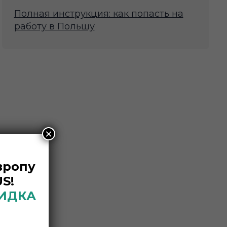
Полная инструкция: как попасть на
работу в Польшу
×
вропу
S!
КИДКА