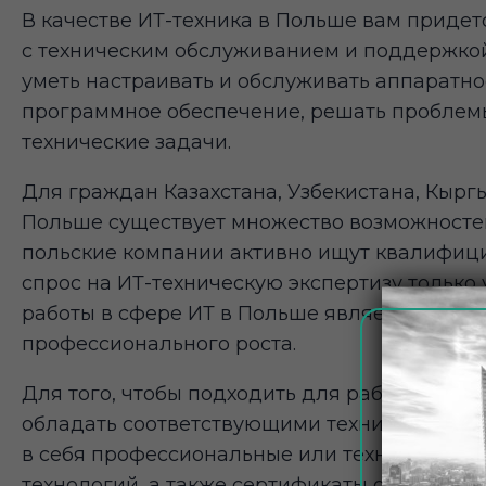
В качестве ИТ-техника в Польше вам придет
с техническим обслуживанием и поддержкой
уметь настраивать и обслуживать аппаратно
программное обеспечение, решать проблемы
технические задачи.
Для граждан Казахстана, Узбекистана, Кырг
Польше существует множество возможностей
польские компании активно ищут квалифици
спрос на ИТ-техническую экспертизу тольк
работы в сфере ИТ в Польше является высок
профессионального роста.
Для того, чтобы подходить для работы в кач
обладать соответствующими техническими н
в себя профессиональные или технические
технологий, а также сертификаты от признанн