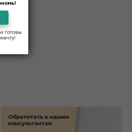
ономь!
и готовы
мечту!
Обратитесь к нашим
консультантам