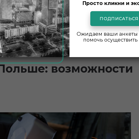
Просто кликни и эк
я английским языком, так как это язык,
сообществе.
ПОДПИСАТЬСЯ
Ожидаем ваши анкеты 
помочь осуществить 
Польше: возможности