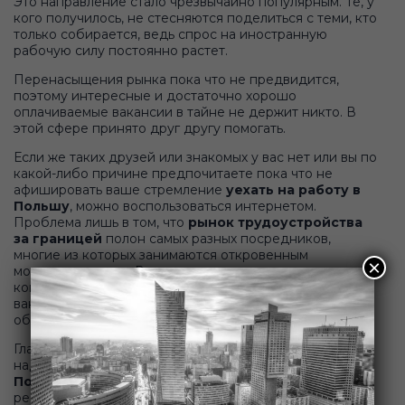
Это направление стало чрезвычайно популярным. Те, у
кого получилось, не стесняются поделиться с теми, кто
только собирается, ведь спрос на иностранную
рабочую силу постоянно растет.
Перенасыщения рынка пока что не предвидится,
поэтому интересные и достаточно хорошо
оплачиваемые вакансии в тайне не держит никто. В
этой сфере принято друг другу помогать.
Если же таких друзей или знакомых у вас нет или вы по
какой-либо причине предпочитаете пока что не
афишировать ваше стремление
уехать на работу в
Польшу
, можно воспользоваться интернетом.
Проблема лишь в том, что
рынок трудоустройства
за границей
полон самых разных посредников,
многие из которых занимаются откровенным
×
мошенничеством. Вам могут предложить платную
консультацию, пообещают высокооплачиваемую
вакансию, а в итоге окажется, что она уже занята. В
общем, следует быть очень осторожным.
Главное при решении данного вопроса - найти
надежную
компанию по трудоустройству в
Польше
, которая станет вашим консультантом и
реальным помощником. Мы с ответственностью