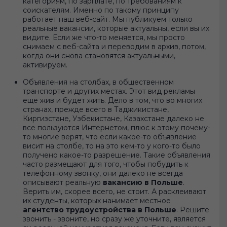
категориям, по зарплате, по требованиям к
соискателям. Именно по такому принципу
работает наш веб-сайт. Мы публикуем только
реальные вакансии, которые актуальны, если вы их
видите. Если же что-то меняется, мы просто
снимаем с веб-сайта и переводим в архив, потом,
когда они снова становятся актуальными,
активируем.
Объявления на столбах, в общественном
транспорте и других местах. Этот вид рекламы
еще жив и будет жить. Дело в том, что во многих
странах, прежде всего в Таджикистане,
Киргизстане, Узбекистане, Казахстане далеко не
все пользуются Интернетом, плюс к этому почему-
то многие верят, что если какое-то объявление
висит на столбе, то на это кем-то у кого-то было
получено какое-то разрешение. Такие объявления
часто размещают для того, чтобы побудить к
телефонному звонку, они далеко не всегда
описывают реальную
вакансию в Польше
.
Верить им, скорее всего, не стоит. А расклеивают
их студенты, которых нанимает местное
агентство трудоустройства в Польше
. Решите
звонить - звоните, но сразу же уточните, является