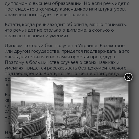
дипломом о высшем образовании. Но если речь идет о
претенденте в команду каменщиков или штукатуров,
реальный опыт будет очень полезен.
Кстати, когда речь заходит об опыте, важно понимать,
что речь идет не столько о дипломе, а сколько о
реальных знаниях и умениях.
Диплом, который был получен в Украине, Казахстане
или другом государстве, придется подтверждать, а это
очень длительная и не самая простая процедура.
Поэтому в большинстве случаев о своих навыках и
умениях придется рассказывать без документального
подтверждения. Врать, конечно же, не стоит, ведь
×
если подобное будет замечено, работодатель, скорее
всего, просто откажется иметь с вами какие-либо дела.
Как же быть, когда вы претендуете на
квалифицированную и высокооплачиваемую
должность - врача, ученого или менеджера? В этом
случае, как было замечено выше, без подтверждения
не обойтись. Для этого придется сдавать экзамены,
подтверждать имеющиеся сертификаты.
Наша компания окажет любую консультацию любым
гражданам, которые рассматривают трудоустройство в