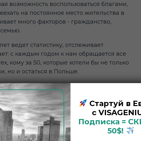
ая возможность воспользоваться благами,
еехать на постоянное место жительства в
вает много факторов - гражданство,
 семью.
лет ведет статистику, отслеживает
ет: с каждым годом к нам обращается все
х, кому за 50, которые хотели бы не только
, но и остаться в Польше.
ного возраста, которые уже могли бы
время со своей семьей, читать книги,
Стартуй в Е
ь работу за рубежом, устраиваться
с VISAGENIU
ство не заботится о них. Совсем по-
Подписка = С
твах, в частности, в Польше.
50$!
я наравне с поляками, не надо обладать