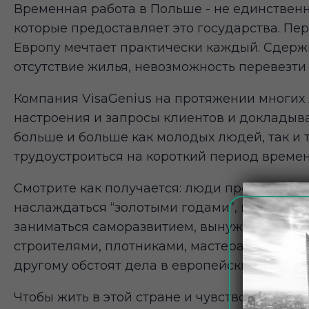
Временная работа в Польше - не единственн
которые предоставляет это государства. Пер
Европу мечтает практически каждый. Сдержи
отсутствие жилья, невозможность перевезти
Компания VisaGenius на протяжении многих 
настроения и запросы клиентов и докладыва
больше и больше как молодых людей, так и те
трудоустроиться на короткий период времени
Смотрите как получается: люди предпенсион
наслаждаться “золотыми годами”, проводить 
заниматься саморазвитием, вынуждены искат
строителями, плотниками, мастерами. Государ
другому обстоят дела в европейских государс
Чтобы жить в этой стране и чувствовать себ