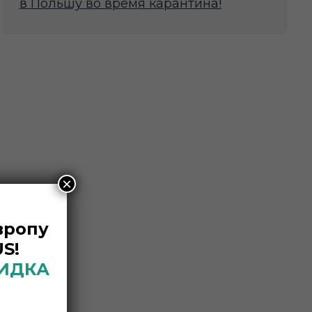
в Польшу во время карантина!
×
вропу
S!
КИДКА