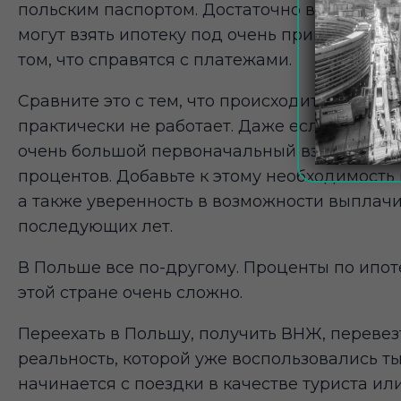
польским паспортом. Достаточно вида на жи
могут взять ипотеку под очень привлекатель
том, что справятся с платежами.
Сравните это с тем, что происходит в Украи
практически не работает. Даже если ипотек
очень большой первоначальный взнос, а так
процентов. Добавьте к этому необходимост
а также уверенность в возможности выплач
последующих лет.
В Польше все по-другому. Проценты по ипоте
этой стране очень сложно.
Переехать в Польшу, получить ВНЖ, перевезт
реальность, которой уже воспользовались т
начинается с поездки в качестве туриста ил