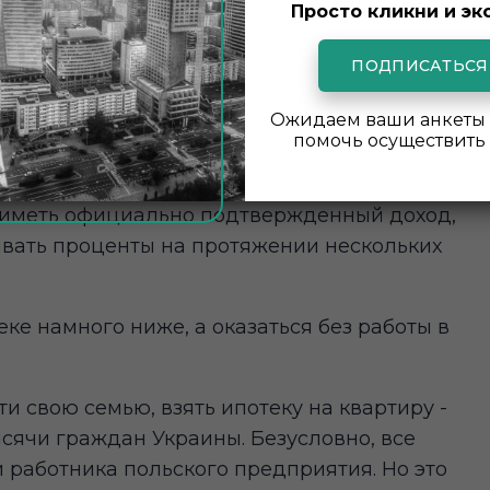
тельство. Люди, которые получили ВНЖ,
Просто кликни и эк
ные условия, имея при этом уверенность в
ПОДПИСАТЬСЯ
Ожидаем ваши анкеты 
не. Ипотечное кредитование как таковое
помочь осуществить 
а и будет оформлена, придется собрать
же согласиться на выплату высоких
ь иметь официально подтвержденный доход,
ивать проценты на протяжении нескольких
ке намного ниже, а оказаться без работы в
и свою семью, взять ипотеку на квартиру -
ысячи граждан Украины. Безусловно, все
и работника польского предприятия. Но это