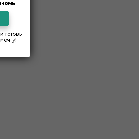
ономь!
и готовы
мечту!