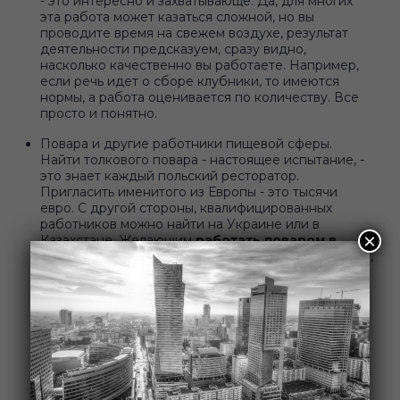
- это интересно и захватывающе. Да, для многих
эта работа может казаться сложной, но вы
проводите время на свежем воздухе, результат
деятельности предсказуем, сразу видно,
насколько качественно вы работаете. Например,
если речь идет о сборе клубники, то имеются
нормы, а работа оценивается по количеству. Все
просто и понятно.
Повара и другие работники пищевой сферы.
Найти толкового повара - настоящее испытание, -
это знает каждый польский ресторатор.
Пригласить именитого из Европы - это тысячи
евро. С другой стороны, квалифицированных
работников можно найти на Украине или в
×
Казахстане. Желающим
работать поваром в
Польше
придется ознакомиться с местной кухней,
научиться готовить местные блюда. Если у вас
имеется опыт работы на аналогичной должности,
это будет огромным плюсом. Работодатель может
предложить пройти курсы повышения
квалификации или же обучение с нуля. Обычно
это занимает несколько недель. В конечном итоге
вы научитесь готовить блюда, которые популярны
в Польше, а также станете квалифицированным