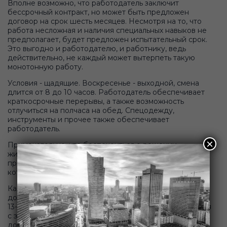
Вполне возможно, что работодатель заключит
бессрочный контракт, но может быть предложен
договор на срок шесть месяцев. Несмотря на то, что
работа несложная и наличия специальных навыков не
предполагает, будет предложен испытательный срок.
Это выгодно и работодателю, и работнику, ведь
действительно, не каждый может вытерпеть такую
монотонную работу.
Условия - щадящие. Воскресенье - выходной, смена
длится от 8 до 10 часов. Работодатель обеспечивает
краткосрочные перерывы, а также возможность
отлучиться на полчаса на обед. Спецодежду,
инструменты и прочее также обеспечивает
работодатель.
×
Примечательно, что беспокоиться о решении
жилищных вопросов не приходится: работодатель
предлагает размещение в объектах недвижимости,
которые арендует специально для работников.
Касаемо заработной платы, многое зависит от
должности, которую занимает конкретный работник.
13-14 злотых в час - размер вознаграждения начинается
с этих цифр. Переработки оплачиваются
дополнительно. В конечном итоге, добросовестный и