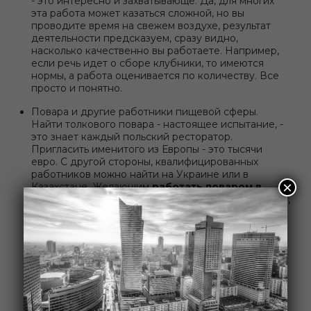
- это интересно и захватывающе. Да, для многих
эта работа может казаться сложной, но вы
проводите время на свежем воздухе, результат
деятельности предсказуем, сразу видно,
насколько качественно вы работаете. Например,
если речь идет о сборе клубники, то имеются
нормы, а работа оценивается по количеству. Все
просто и понятно.
Повара и другие работники пищевой сферы.
Найти толкового повара - настоящее испытание, -
это знает каждый польский ресторатор.
Пригласить именитого из Европы - это тысячи
евро. С другой стороны, квалифицированных
работников можно найти на Украине или в
×
Казахстане. Желающим
работать поваром в
Польше
придется ознакомиться с местной кухней,
научиться готовить местные блюда. Если у вас
имеется опыт работы на аналогичной должности,
это будет огромным плюсом. Работодатель может
предложить пройти курсы повышения
квалификации или же обучение с нуля. Обычно
это занимает несколько недель. В конечном итоге
вы научитесь готовить блюда, которые популярны
в Польше, а также станете квалифицированным