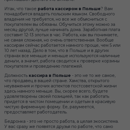
Итак, что такое
работа кассиром в Польше
? Вам
понадобится владеть польским языком. Свободного
владения не требуется, но все же объясниться с
покупателем вы обязаны. Обучиться этому можно за
месяц-другой, лучше начинать дома. Заработная плата
составит 12-13 злотых в час. Работа, как вы понимаете,
не самая сложная, но очень ответственная. Вообще
кассирам сейчас работается намного проще, чем 5 или
10 лет назад. Дело в том, что в Польше и в других
странах все меньше и меньше используются наличные
деньги, а значит, работа сводится к проверке корзины
покупателя и проведению платежей.
Должность
кассира в Польше
- это не то же самое,
что продавец в вашей стране. Хамства, открытого
неуважения и прочих аспектов постсоветской жизни
здесь намного меньше. Вы, скорее всего, будете
удовлетворены своей позицией, так как работать
придется в чистом помещении и одетым в красивую
чистую фирменную форму. Ее, разумеется,
предоставляет работодатель.
Бедронка - это не просто работа, а целая экосистема.
У вас сразу же появятся друзья по работе, что само