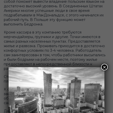
собой поможет вывести владение польским языком на
достаточно высокий уровень. В Соединенных Штатах
Америки многие успешные люди в свое время
подрабатывали в МакДональдсе, с этого начинался их
рабочий путь. В Польше эту функцию может
выполнить Бедронка.
Кроме кассира в эту компанию требуются
мерчендайзеры, грузчики и другие. Точки имеются в
самых разных населенных пунктах. Предоставляется
жилье и развозка. Проживать приходится в достаточно
комфортных условиях по 3-4 человека. Работодатель
сам заинтересован в том, чтобы работники высыпались
и были бодрыми на рабочем месте, поэтому жилье
предоставляют в непосредственной близости к
×
рабочему месту.
Стоит это 300-400 злотых и вычитается с заработной
платы.
К слову, работа с людьми в предприятии, которое
занимается продажей продуктов питания, в
обязательном порядке требует оформления
санэпидемкнижки. Это обойдется в 100-200 злотых.
Данные
вакансии кассира в Польше
можно