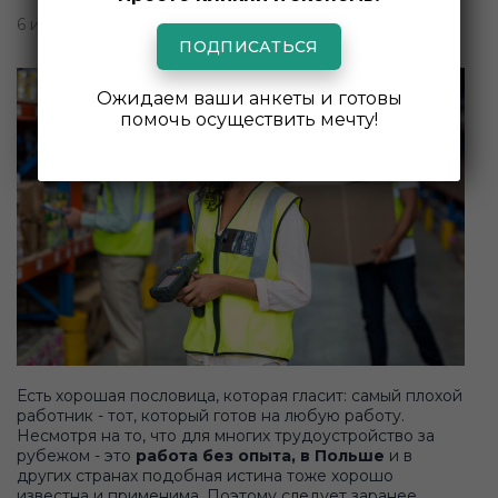
6 июля 2020
ПОДПИСАТЬСЯ
Ожидаем ваши анкеты и готовы
помочь осуществить мечту!
Есть хорошая пословица, которая гласит: самый плохой
работник - тот, который готов на любую работу.
Несмотря на то, что для многих трудоустройство за
рубежом - это
работа без опыта, в Польше
и в
других странах подобная истина тоже хорошо
известна и применима. Поэтому следует заранее