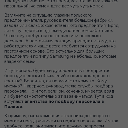
Так думают многие. В то время, как эта логика кажется
правильной, на самом деле все чуть-чуть не так.
Взгляните на ситуацию глазами польского
предпринимателя, руководителя большой фабрики,
завода или сельскохозяйственного предприятия. Вряд
ли он нуждается в одном-единственном работнике.
Чаще ему требуется несколько или несколько
десятков. А постоянная ротация приводит к тому, что
работодателям чаще всего требуются сотрудники на
постоянной основе. Это актуально для больших
предприятий по типу Samsung и небольших, которые
владеют семьи.
И тут вопрос: будет ли руководитель предприятия
бороздить доски объявлений в поисках кадрового
состава? Вероятно, он поручит это кому-то. Кому
именно? Наверное, руководителю службы подбора
персонала. Но и тот, если он, конечно, имеется, вряд
ли будет самостоятельно этим заниматься. Тут в ход
вступают
агентства по подбору персонала в
Польше
.
К примеру, наша компания заключила договора со
многими предприятиями на подбор персонала. Им так
удобнее, ведь они знают, что данным вопросом