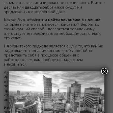
занимаются квалифицированные специалисты. В итоге
десять или двадцать работников будут им
предложены к оговоренной дате.
Как же быть желающим
найти вакансию в Польше
,
которые пока что занимаются поисками? Вероятно,
самый лучший способ - довериться порядочному
агентству и не переживать за необходимость оплаты
его услуг.
Плюсом такого подхода является еще и то, что вам не
надо владеть польским языком, чтобы достойно
представить себя в процессе общения с
работодателем, вам вообще не надо с ним
знакомиться.
×
А если вдруг случится, что вам удастся найти
интересную вакансию, то как вы можете быть уверены
в том, что она опубликована на самом деле
порядочным человеком? Вполне возможно, это не
представитель бизнеса, а мошенник или агентство,
которое вообще не имеет никакого отношения к
рынку трудоустройства.
Искать работу в Польше
, безусловно, надо. Ведь в
процессе поиска вам откроются разные варианты.