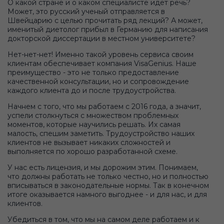
О какой стране и о каком специалисте идет речь?
Может, это русский ученый отправляется в
Швейцарию с целью прочитать ряд лекций? А может,
именитый диетолог прибыл в Германию для написания
докторской диссертации в местном университете?
Нет-нет-нет! Именно такой уровень сервиса своим
клиентам обеспечивает компания VisaGenius. Наше
преимущество - это не только предоставление
качественной консультации, но и сопровождение
каждого клиента до и после трудоустройства.
Начнем с того, что мы работаем с 2016 года, а значит,
успели столкнуться с множеством проблемных
моментов, которые научились решать. Их самая
малость, спешим заметить. Трудоустройство наших
клиентов не вызывает никаких сложностей и
выполняется по хорошо разработанной схеме.
У нас есть лицензия, и мы дорожим этим. Понимаем,
что должны работать не только честно, но и полностью
вписываться в законодательные нормы. Так в конечном
итоге оказывается намного выгоднее - и для нас, и для
клиентов.
Убедиться в том, что мы на самом деле работаем и к