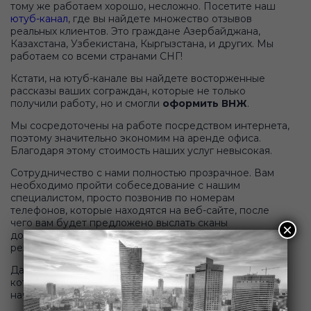
тому же работаем хорошо, несложно. Посетите наш
ютуб-канал
, где вы найдете множество отзывов
реальных клиентов. Это граждане Азербайджана,
Казахстана, Узбекистана, Кыргызстана, и других. Мы
работаем со всеми странами СНГ!
Кстати, на ютуб-канале вы найдете восторженные
рассказы ваших сограждан, которые не только
получили работу, но и смогли
оформить ВНЖ
.
Мы сосредоточены на работе посредством интернета,
поэтому значительно экономим на аренде офиса.
Благодаря этому стоимость наших услуг невысокая.
Сотрудничество с нами полностью прозрачное. Вам
необходимо пройти собеседование с нашим
специалистом, просто позвонив по номерам
телефонов, которые находятся на веб-сайте, после
чего вам будет предложено выслать сканы
×
документов на имейл. Также потребуется заполнить
резюме.
Дальше мы все берем на себя: предлагаем вакансии,
которые вам точно подойдут, вы делаете выбор, и мы
начинаем процесс оформления.