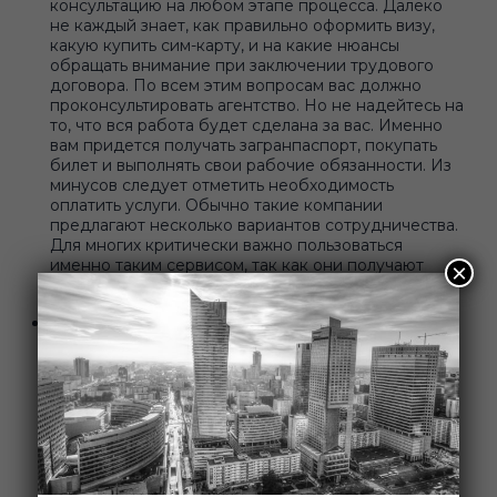
консультацию на любом этапе процесса. Далеко
не каждый знает, как правильно оформить визу,
какую купить сим-карту, и на какие нюансы
обращать внимание при заключении трудового
договора. По всем этим вопросам вас должно
проконсультировать агентство. Но не надейтесь на
то, что вся работа будет сделана за вас. Именно
вам придется получать загранпаспорт, покупать
билет и выполнять свои рабочие обязанности. Из
минусов следует отметить необходимость
оплатить услуги. Обычно такие компании
предлагают несколько вариантов сотрудничества.
Для многих критически важно пользоваться
именно таким сервисом, так как они получают
×
уверенность и психологическую поддержку.
Поиск через частных посредников - это далеко не
лучший вариант. Некоторые агенты не имеют
официальной регистрации, а их услуги
заключаются в предоставлении распечаток или
вообще информации сомнительного качества.
Вполне резонно называть их мошенниками,
которые охотятся за вашими деньгами. Как не
попасть на их удочку? Четко понимать, что вы
получите в итоге. Особо активно орудуют такие