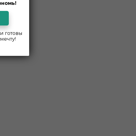
ономь!
и готовы
мечту!