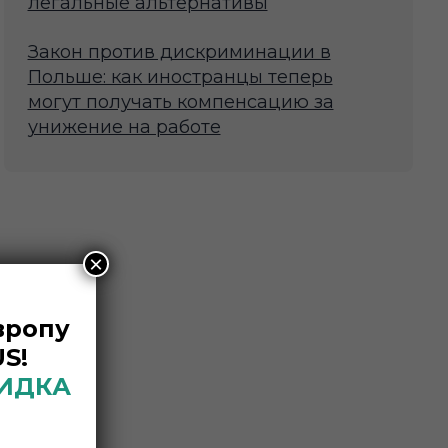
легальные альтернативы
Закон против дискриминации в
Польше: как иностранцы теперь
могут получать компенсацию за
унижение на работе
×
вропу
S!
КИДКА