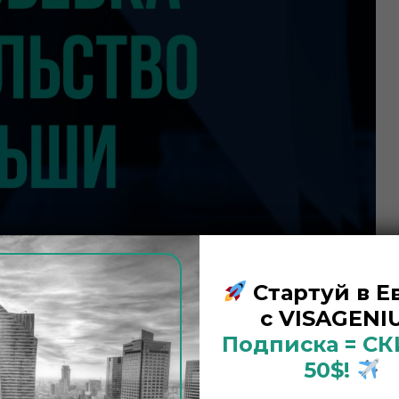
Стартуй в Е
с VISAGENIU
Подписка = С
50$!