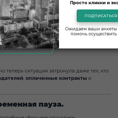
Просто кликни и эк
о изменился.
массово
ужесточать правила выдачи виз
.
ПОДПИСАТЬСЯ
ди граждан:
Ожидаем ваши анкеты 
помочь осуществить 
, Кыргызстан)
о теперь ситуация затронула даже тех, кто
одателей
,
оплаченные контракты
и
ременная пауза.
одобные сбои уже случались: