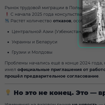
Рынок трудовой миграции в Польшу серьёзн
С начала 2025 года консульства начали 
Растёт количество
отказов
, особенно сре
Центральной Азии (Узбекистан, Казахстан
Украины и Беларуси
Грузии и Молдовы
Проблемы начались ещё в конце 2024 года, н
имел
официальные приглашения от работ
прошёл предварительное согласование
.
Но это не конец. Это — в
Изменения на визовом рынке
не новость
— п