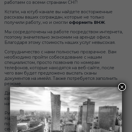
работаем со всеми странами СНГ!
Кстати, на ютуб-канале вы найдете восторженные
рассказы ваших сограждан, которые не только
получили работу, но и смогли
оформить ВНЖ
.
Мы сосредоточены на работе посредством интернета,
поэтому значительно экономим на аренде офиса.
Благодаря этому стоимость наших услуг невысокая.
Сотрудничество с нами полностью прозрачное. Вам
необходимо пройти собеседование с нашим
специалистом, просто позвонив по номерам
телефонов, которые находятся на веб-сайте, после
чего вам будет предложено выслать сканы
документов на имейл. Также потребуется заполнить
резюме.
×
Дальше мы все берем на себя: предлагаем вакансии,
которые вам точно подойдут, вы делаете выбор, и мы
начинаем процесс оформления.
Риски и вероятность мошенничества отсутствуют.
Наша миссия - не только трудоустройство, но и
помощь тем, кто хотел бы перевезти в Польшу свою
семью. Подготавливаем пакет необходимых