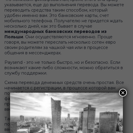
указывается, еще до выполнения перевода. Вы можете
переводить средства таким способом, который
удобен именно вам. Это банковские карты, счет
мобильного телефона. Получателю не придется ждать
несколько дней, как это бывает в случае
международных банковских переводов из
Польши
. Они осуществляются мгновенно. Проще
говоря, вы можете переслать несколько сотен евро
своим родителям за чашкой чая или в процессе
общения в мессенджерах.
Paysend - это не только быстро, но и безопасно. Если
возникают какие-либо сложности, можно обратиться в
службу поддержки.
Схема перевода денежных средств очень простая. Все
начинается с регистрации, в процессе которой вам
×
понадобится указать номер телефона, ваше имя и
фамилию. Совершение первого перевода очень
простое. Вам понадобится указать сумму, реквизиты и
ввести данные карты.
Таким образом можно пользоваться этим сервисом
постоянно, но это неудобно. Зачем каждый раз
вводить реквизиты - свои и получателя, если перевод