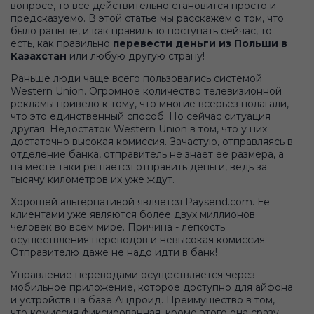
вопросе, то все действительно становится просто и
предсказуемо. В этой статье мы расскажем о том, что
было раньше, и как правильно поступать сейчас, то
есть, как правильно
перевести деньги из Польши в
Казахстан
или любую другую страну!
Раньше люди чаще всего пользовались системой
Western Union. Огромное количество телевизионной
рекламы привело к тому, что многие всерьез полагали,
что это единственный способ. Но сейчас ситуация
другая. Недостаток Western Union в том, что у них
достаточно высокая комиссия. Зачастую, отправляясь в
отделение банка, отправитель не знает ее размера, а
на месте таки решается отправить деньги, ведь за
тысячу километров их уже ждут.
Хорошей альтернативой является Paysend.com. Ее
клиентами уже являются более двух миллионов
человек во всем мире. Причина - легкость
осуществления переводов и невысокая комиссия.
Отправителю даже не надо идти в банк!
Управление переводами осуществляется через
мобильное приложение, которое доступно для айфона
и устройств на базе Андроид. Преимущество в том,
что комиссия фиксированная, кроме этого она сразу