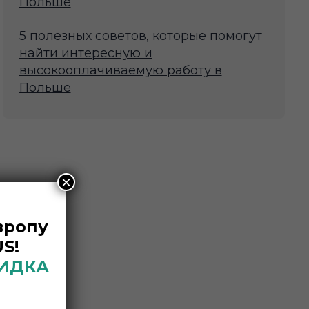
Польше
5 полезных советов, которые помогут
найти интересную и
высокооплачиваемую работу в
Польше
×
вропу
S!
КИДКА