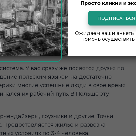
Просто кликни и эк
ПОДПИСАТЬСЯ
 самое, что продавец в вашей стране.
пектов постсоветской жизни здесь намного
Ожидаем ваши анкеты 
рены своей позицией, так как работать
помочь осуществить 
расивую чистую фирменную форму. Ее,
система. У вас сразу же появятся друзья по
адение польским языком на достаточно
ерики многие успешные люди в свое время
инался их рабочий путь. В Польше эту
рчендайзеры, грузчики и другие. Точки
. Предоставляется жилье и развозка.
ных условиях по 3-4 человека.