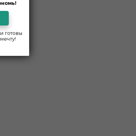
ономь!
и готовы
мечту!