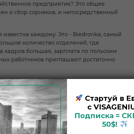
озяйственное предприятие? Это общее
ен и сбор сорняков, и непосредственный
 известна каждому. Это - Biedronka, самый
большое количество отделений, где
ка кадров большая, зарплата по польским
нных работников приглашают достаточно
 Вам понадобится владеть польским языком.
е объясниться с покупателем вы обязаны.
Стартуй в Е
чше начинать дома. Заработная плата
с VISAGENIU
понимаете, не самая сложная, но очень
Подписка = С
тается намного проще, чем 5 или 10 лет
50$!
 странах все меньше и меньше используются
 к проверке корзины покупателя и