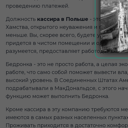
проведению платежей.
Должность
кассира в Польше
- это не то же
Хамства, открытого неуважения и прочих ас
меньше. Вы, скорее всего, будете удовлетво
придется в чистом помещении и одетым в к
разумеется, предоставляет работодатель.
Бедронка - это не просто работа, а целая эко
работе, что само собой поможет вывести вл
высокий уровень. В Соединенных Штатах Ам
подрабатывали в МакДональдсе, с этого нач
функцию может выполнить Бедронка.
Кроме кассира в эту компанию требуются ме
имеются в самых разных населенных пунктах
Проживать приходится в достаточно комфорт