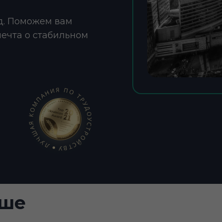
д. Поможем вам
мечта о стабильном
ьше