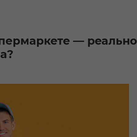
упермаркете — реально
ца?