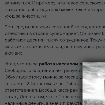
заниматься. К примеру, что такое сельскох
название, работодателю может быть интерес
уход за животными.
Есть среди польских компаний такая, которая
известный в стране супермаркет. Он имеет 
работают десятки тысяч сотрудников. Текуч
меркам не самая высокая, поэтому иностра
активно.
Итак, что такое
работа кассиром в Польше
?
Свободного владения не требуется, но все ж
Обучиться этому можно за месяц-другой, лу
составит 12-13 злотых в час. Работа, как вы 
ответственная. Вообще кассирам сейчас рабо
назад. Дело в том, что в Польше и в других
наличные деньги, а значит, работа сводится