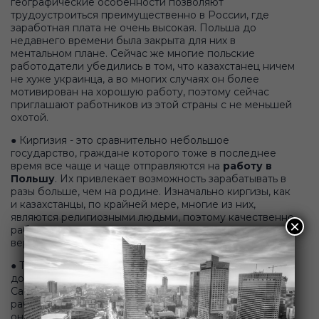
географические особенности позволяют
трудоустроиться преимущественно в России, где
заработная плата не очень высокая. Польша до
недавнего времени была закрыта для них в
ментальном плане. Сейчас же многие польские
работодатели убедились в том, что казахстанец ничем
не хуже украинца, а во многих случаях он более
мотивирован на хорошую работу, поэтому сейчас
приглашают работников из этой страны с не меньшей
охотой.
● Киргизия - это сравнительно небольшое
государство, граждане которого тоже в последнее
время все чаще и чаще отправляются на
работу в
Польшу
. Их привлекает возможность зарабатывать в
разы больше, чем на родине. Изначально киргизы, как
и казахстанцы, по крайней мере, многие из них,
являются религиозными людьми, поэтому качественно
×
работать заповедно для них на уровне религиозных
верований.
● Таджикистан - выходцев из этой страны на рабочих
должностях можно очень часто встретить в Москве и
Санкт-Петербурге, но уже пару лет они проявляют
рабочую активность и в Польше. Искать альтернативу
они решили потому, что в России им предлагают в