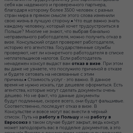
себя как надежного и проверенного партнера,
благодаря которому более 3500 человек с разных
стран мира в прямом смысле этого слова изменили
свою жизнь в лучшую сторону.● Что еще важно знать
каждому человеку, который хочет трудоустроиться в
Польше? Многие не знают, что выбрав банально
неправильного работодателя, можно получить отказ в
визе. Консульский отдел проверяет работодателя,
историю его агентства. Государственные службы
проверяют, нет ли конкретного работодателя в списке
неплательщиков налогов. Если работодатель
ненадежен консул выдаст вам
отказ в визе
. При этом
вы даже не узнаете, что послужило причиной в отказе
и будете сетовать на несвязанные с этим
причины.● Стоимость услуг - это важно. В данное
время не нужно искать, где дешевле оформиться. Есть
агентства, которые могут сделать документы очень
дёшево. Но не факт, что данные документы
будут подлинные, скорее всего, они будут фальшивые.
Соответственно, последует отказ в визе. В
Консульстве и вовсе могут вас внести в чёрный
список. Путь на
работу в Польшу
и на
работу в
Евросоюз
в таком случае будет закрыт, ведь консул
может заподозрить вас в подделке документов, а это
опасно!● Вместе с документами, которые вы получите