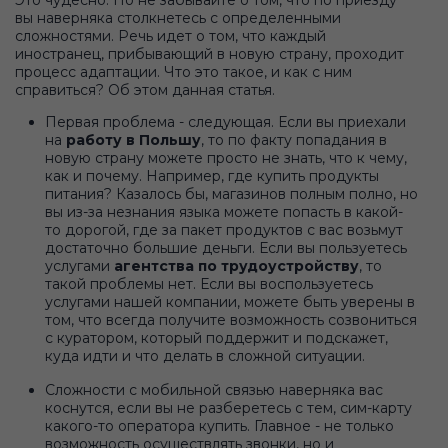
Это чудесно. Но не забывайте о том, что по приезду
вы наверняка столкнетесь с определенными
сложностями. Речь идет о том, что каждый
иностранец, прибывающий в новую страну, проходит
процесс адаптации. Что это такое, и как с ним
справиться? Об этом данная статья.
Первая проблема - следующая. Если вы приехали
на
работу в Польшу
, то по факту попадания в
новую страну можете просто не знать, что к чему,
как и почему. Например, где купить продукты
питания? Казалось бы, магазинов полным полно, но
вы из-за незнания языка можете попасть в какой-
то дорогой, где за пакет продуктов с вас возьмут
достаточно большие деньги. Если вы пользуетесь
услугами
агентства по трудоустройству
, то
такой проблемы нет. Если вы воспользуетесь
услугами нашей компании, можете быть уверены в
том, что всегда получите возможность созвониться
с куратором, который поддержит и подскажет,
куда идти и что делать в сложной ситуации.
Сложности с мобильной связью наверняка вас
коснутся, если вы не разберетесь с тем, сим-карту
какого-то оператора купить. Главное - не только
возможность осуществлять звонки, но и