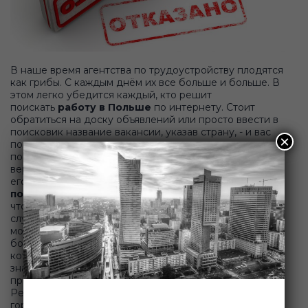
В наше время агентства по трудоустройству плодятся
как грибы. С каждым днём их все больше и больше. В
этом легко убедится каждый, кто решит
поискать
работу в Польше
по интернету. Стоит
обратиться на доску объявлений или просто ввести в
поисковик название вакансии, указав страну, - и вас
×
попытаются привлечь десятки самых разных
посредников. Выбор неправильного агентства -
вероятность получить
отказ в визе
. Как же
его избежать, и что же важно при выборе
агентства
по трудоустройству
?● Первое и самое главное -
чтобы агентство было проверенным. В противном
случае существует огромный риск попасть к
мошенникам и получить
отказ в визе
. Также
большинство агентств не проверяют вакансии, на
которые отправляют людей. Более того, они и не
знают, как проверить работодателей. Об этом
приходится узнать только на месте. Что делать?
Решать проблемы самому, ведь со стороны такого
горе-агентства получить помощь рассчитывать не