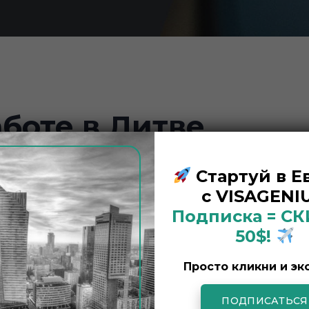
боте в Литве
Стартуй в Е
с VISAGENIU
Подписка = С
50$!
Просто кликни и эк
ПОДПИСАТЬСЯ