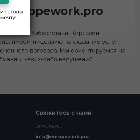
с Europework.pro
и готовы
мечту!
ахстана, Узбекистана, Киргизии,
но, имеем лицензию на оказание услуг.
юченного договора. Мы ориентируемся на
бмана и каких-либо нарушений.
Свяжитесь с нами
EMAIL АДРЕС
info@europework.pro