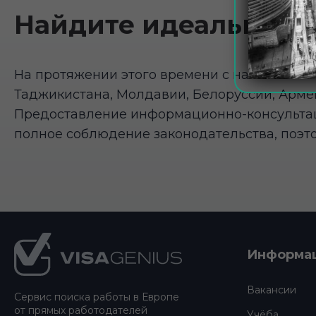
Найдите идеальное м
На протяжении этого времени с нашей помощ
Таджикистана, Молдавии, Белоруссии, Арме
Предоставление информационно-консультаци
полное соблюдение законодательства, поэто
Подвал
Информа
сайта
Вакансии
Сервис поиска работы в Европе
от прямых работодателей
Учёба