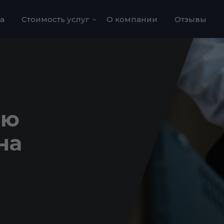
а
Стоимость услуг
О компании
Отзывы
Трудоустройство в
Польше
Визы в США
Визы в
Великобританию
ию
Визы в Канаду
на
Визы в Японию
Визы в Австралию
ВНЖ в Словакии