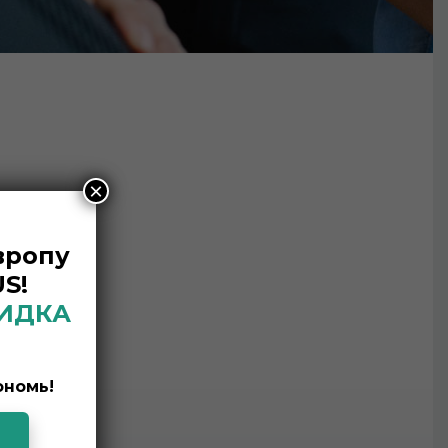
×
вропу
S!
КИДКА
ономь!