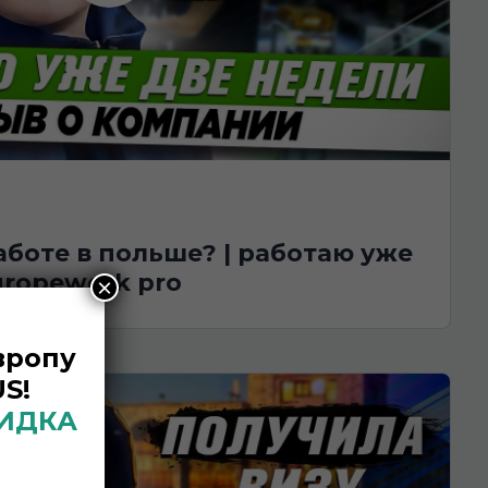
uropework pro
×
вропу
S!
КИДКА