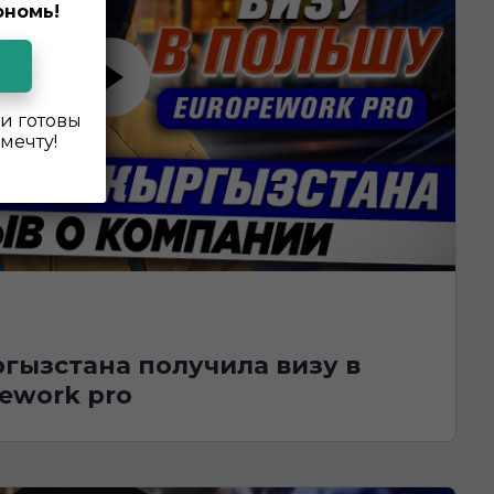
ономь!
и готовы
мечту!
ework pro