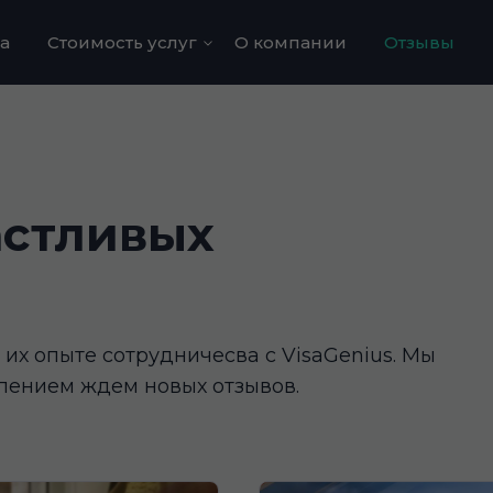
а
Стоимость услуг
О компании
Отзывы
Трудоустройство в
Польше
Визы в США
Визы в
астливых
Великобританию
Визы в Канаду
Визы в Японию
их опыте сотрудничесва с VisaGenius. Мы
Визы в Австралию
пением ждем новых отзывов.
ВНЖ в Словакии