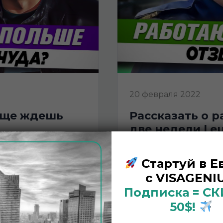
20 февраля 2022
рассказать о работе в польше? | работаю уже
две недели | e
Стартуй в Е
с VISAGENIU
Подписка = С
50$!