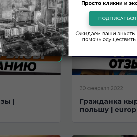
Просто кликни и эк
ПОДПИСАТЬСЯ
Ожидаем ваши анкеты 
помочь осуществить 
20 февраля 2022
гражданка кыргызстана получила визу в
польшу | europ